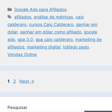
Google Ads para Afiliados
afiliados
,
análise de métricas
,
caio
calderaro
,
cursos Caio Calderaro
,
ganhar em
dólar
,
ganhar em dólar como afiliado
,
google
ads
,
gpa 3.0
,
gpa caio calderaro
,
marketing de
afiliados
,
marketing digital
,
tráfego pago
,
Vendas Online
1
2
Next
→
Pesquisar