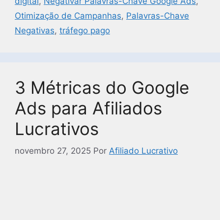
digital
,
Negativar Palavras-Chave Google Ads
,
Otimização de Campanhas
,
Palavras-Chave
Negativas
,
tráfego pago
3 Métricas do Google
Ads para Afiliados
Lucrativos
novembro 27, 2025
Por
Afiliado Lucrativo