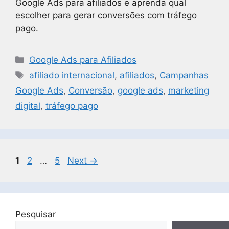
Google Ads para afiliados e aprenda qual
escolher para gerar conversões com tráfego
pago.
Google Ads para Afiliados
afiliado internacional
,
afiliados
,
Campanhas
Google Ads
,
Conversão
,
google ads
,
marketing
digital
,
tráfego pago
1
2
…
5
Next
→
Pesquisar