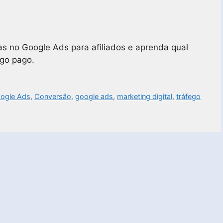
s no Google Ads para afiliados e aprenda qual
ego pago.
ogle Ads
,
Conversão
,
google ads
,
marketing digital
,
tráfego