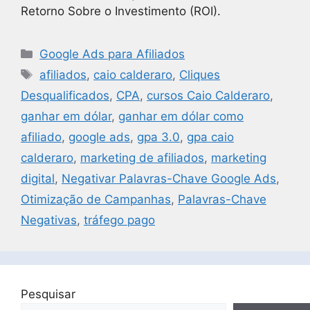
Retorno Sobre o Investimento (ROI).
Google Ads para Afiliados
afiliados
,
caio calderaro
,
Cliques
Desqualificados
,
CPA
,
cursos Caio Calderaro
,
ganhar em dólar
,
ganhar em dólar como
afiliado
,
google ads
,
gpa 3.0
,
gpa caio
calderaro
,
marketing de afiliados
,
marketing
digital
,
Negativar Palavras-Chave Google Ads
,
Otimização de Campanhas
,
Palavras-Chave
Negativas
,
tráfego pago
Pesquisar