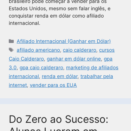
brasileiro pode começar a vender para os
Estados Unidos, mesmo sem falar inglês, e
conquistar renda em dólar como afiliado
internacional.
Afiliado Internacional (Ganhar em Dólar)
afiliado americano
,
caio calderaro
,
cursos
Caio Calderaro
,
ganhar em dólar online
,
gpa
3.0
,
gpa caio calderaro
,
marketing de afiliados
internacional
,
renda em dólar
,
trabalhar pela
internet
,
vender para os EUA
Do Zero ao Sucesso: