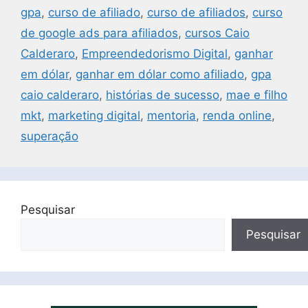
gpa
,
curso de afiliado
,
curso de afiliados
,
curso
de google ads para afiliados
,
cursos Caio
Calderaro
,
Empreendedorismo Digital
,
ganhar
em dólar
,
ganhar em dólar como afiliado
,
gpa
caio calderaro
,
histórias de sucesso
,
mae e filho
mkt
,
marketing digital
,
mentoria
,
renda online
,
superação
Pesquisar
Pesquisar