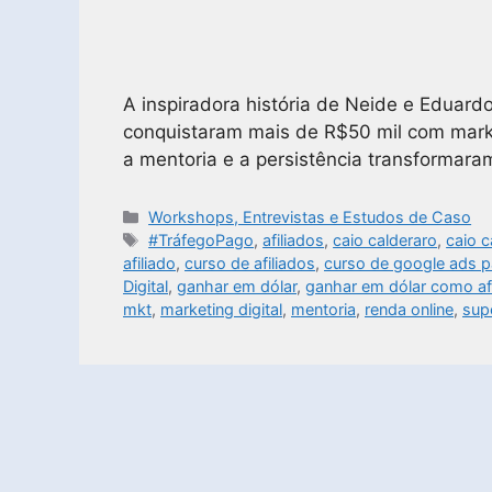
A inspiradora história de Neide e Eduardo
conquistaram mais de R$50 mil com mark
a mentoria e a persistência transformara
Workshops, Entrevistas e Estudos de Caso
#TráfegoPago
,
afiliados
,
caio calderaro
,
caio c
afiliado
,
curso de afiliados
,
curso de google ads pa
Digital
,
ganhar em dólar
,
ganhar em dólar como afi
mkt
,
marketing digital
,
mentoria
,
renda online
,
sup