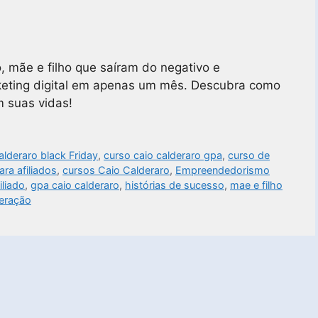
, mãe e filho que saíram do negativo e
eting digital em apenas um mês. Descubra como
m suas vidas!
alderaro black Friday
,
curso caio calderaro gpa
,
curso de
ra afiliados
,
cursos Caio Calderaro
,
Empreendedorismo
liado
,
gpa caio calderaro
,
histórias de sucesso
,
mae e filho
eração