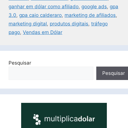
ganhar em dólar como afiliado
,
google ads
,
gpa
3.0
,
gpa caio calderaro
,
marketing de afiliados
,
marketing digital
,
produtos digitais
,
tráfego
pago
,
Vendas em Dólar
Pesquisar
Pesquisar