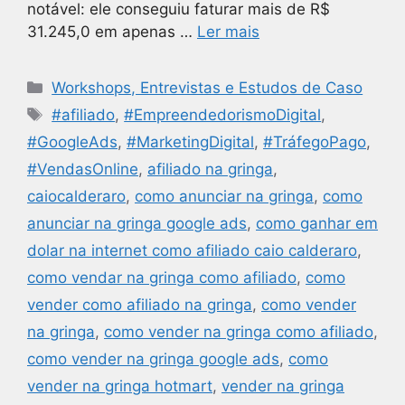
notável: ele conseguiu faturar mais de R$
31.245,0 em apenas …
Ler mais
Workshops, Entrevistas e Estudos de Caso
#afiliado
,
#EmpreendedorismoDigital
,
#GoogleAds
,
#MarketingDigital
,
#TráfegoPago
,
#VendasOnline
,
afiliado na gringa
,
caiocalderaro
,
como anunciar na gringa
,
como
anunciar na gringa google ads
,
como ganhar em
dolar na internet como afiliado caio calderaro
,
como vendar na gringa como afiliado
,
como
vender como afiliado na gringa
,
como vender
na gringa
,
como vender na gringa como afiliado
,
como vender na gringa google ads
,
como
vender na gringa hotmart
,
vender na gringa