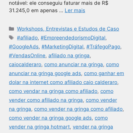
notável: ele conseguiu faturar mais de R$
31.245,0 em apenas …
Ler mais
Workshops, Entrevistas e Estudos de Caso
#afiliado
,
#EmpreendedorismoDigital
,
#GoogleAds
,
#MarketingDigital
,
#TráfegoPago
,
#VendasOnline
,
afiliado na gringa
,
caiocalderaro
,
como anunciar na gringa
,
como
anunciar na gringa google ads
,
como ganhar em
dolar na internet como afiliado caio calderaro
,
como vendar na gringa como afiliado
,
como
vender como afiliado na gringa
,
como vender
na gringa
,
como vender na gringa como afiliado
,
como vender na gringa google ads
,
como
vender na gringa hotmart
,
vender na gringa