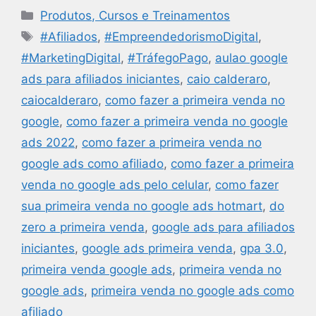
Produtos, Cursos e Treinamentos
#Afiliados
,
#EmpreendedorismoDigital
,
#MarketingDigital
,
#TráfegoPago
,
aulao google
ads para afiliados iniciantes
,
caio calderaro
,
caiocalderaro
,
como fazer a primeira venda no
google
,
como fazer a primeira venda no google
ads 2022
,
como fazer a primeira venda no
google ads como afiliado
,
como fazer a primeira
venda no google ads pelo celular
,
como fazer
sua primeira venda no google ads hotmart
,
do
zero a primeira venda
,
google ads para afiliados
iniciantes
,
google ads primeira venda
,
gpa 3.0
,
primeira venda google ads
,
primeira venda no
google ads
,
primeira venda no google ads como
afiliado