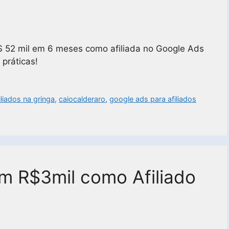
$ 52 mil em 6 meses como afiliada no Google Ads
 práticas!
iliados na gringa
,
caiocalderaro
,
google ads para afiliados
m R$3mil como Afiliado