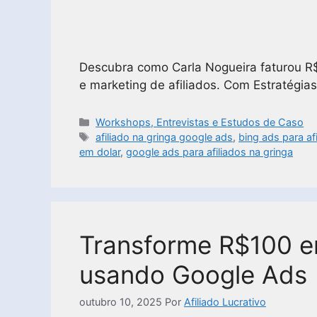
Descubra como Carla Nogueira faturou R
e marketing de afiliados. Com Estratégias
Workshops, Entrevistas e Estudos de Caso
afiliado na gringa google ads
,
bing ads para af
em dolar
,
google ads para afiliados na gringa
Transforme R$100 e
usando Google Ads
outubro 10, 2025
Por
Afiliado Lucrativo