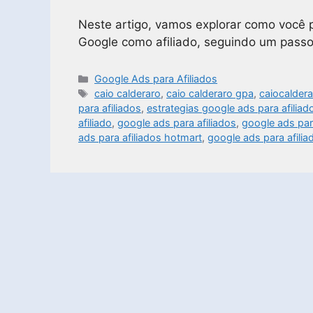
Neste artigo, vamos explorar como você
Google como afiliado, seguindo um passo 
Google Ads para Afiliados
caio calderaro
,
caio calderaro gpa
,
caiocalder
para afiliados
,
estrategias google ads para afiliad
afiliado
,
google ads para afiliados
,
google ads par
ads para afiliados hotmart
,
google ads para afilia