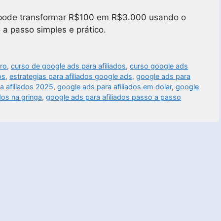
 pode transformar R$100 em R$3.000 usando o
a passo simples e prático.
aro
,
curso de google ads para afiliados
,
curso google ads
os
,
estrategias para afiliados google ads
,
google ads para
a afiliados 2025
,
google ads para afiliados em dolar
,
google
dos na gringa
,
google ads para afiliados passo a passo