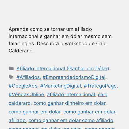
Aprenda como se tornar um afiliado
internacional e ganhar em dólar mesmo sem
falar inglês. Descubra o workshop de Caio
Calderaro.
Afiliado Internacional (Ganhar em Dólar)
#Afiliados
,
#EmpreendedorismoDigital
,
#GoogleAds
,
#MarketingDigital
,
#TráfegoPago
,
#VendasOnline
,
afiliado internacional
,
caio
calderaro
,
como ganhar dinheiro em dolar
,
como ganhar em dolar
,
como ganhar em dolar
afiliado
,
como ganhar em dolar como afiliado
,
como ganhar em dolar em casa
,
como ganhar