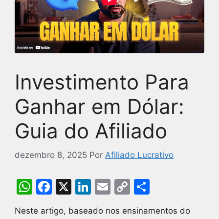
Investimento Para
Ganhar em Dólar:
Guia do Afiliado
dezembro 8, 2025
Por
Afiliado Lucrativo
W
F
X
Li
E
C
S
h
a
n
m
o
h
Neste artigo, baseado nos ensinamentos do
at
c
k
ai
p
ar