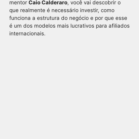
mentor
Caio Calderaro
, você vai descobrir o
s
e
e
l
y
e
que realmente é necessário investir, como
A
b
dI
Li
funciona a estrutura do negócio e por que esse
é um dos modelos mais lucrativos para afiliados
p
o
n
n
internacionais.
p
o
k
k