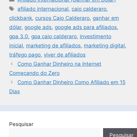
s
e
e
l
y
e
afiliado internacional
,
caio calderaro
,
A
b
dI
Li
clickbank
,
cursos Caio Calderaro
,
ganhar em
p
o
n
n
dólar
,
google ads
,
google ads para afiliados
,
p
o
k
gpa 3.0
,
gpa caio calderaro
,
investimento
k
inicial
,
marketing de afiliados
,
marketing digital
,
tráfego pago
,
viver de afiliados
Como Ganhar Dinheiro na Internet
Começando do Zero
Como Ganhar Dinheiro Como Afiliado em 15
Dias
Pesquisar
Pesquisar