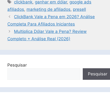
s
e
e
l
y
e
clickbank
,
ganhar em dólar
,
google ads
A
b
dI
Li
afiliados
,
marketing de afiliados
,
presell
p
o
n
n
ClickBank Vale a Pena em 2026? Análise
p
o
k
Completa Para Afiliados Iniciantes
k
Multiplica Dólar Vale a Pena? Review
Completo + Análise Real (2026)
Pesquisar
Pesquisar