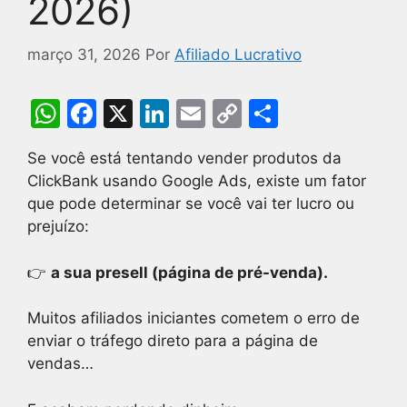
2026)
março 31, 2026
Por
Afiliado Lucrativo
W
F
X
Li
E
C
S
h
a
n
m
o
h
Se você está tentando vender produtos da
at
c
k
ai
p
ar
ClickBank usando Google Ads, existe um fator
s
e
e
l
y
e
que pode determinar se você vai ter lucro ou
A
b
dI
Li
prejuízo:
p
o
n
n
👉
a sua presell (página de pré-venda).
p
o
k
k
Muitos afiliados iniciantes cometem o erro de
enviar o tráfego direto para a página de
vendas…