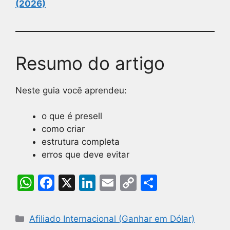
(2026)
Resumo do artigo
Neste guia você aprendeu:
o que é presell
como criar
estrutura completa
erros que deve evitar
W
F
X
Li
E
C
S
h
a
n
m
o
h
at
c
k
ai
p
ar
Afiliado Internacional (Ganhar em Dólar)