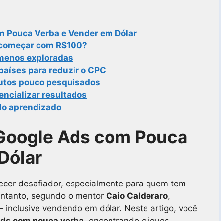
 Pouca Verba e Vender em Dólar
l começar com R$100?
 menos exploradas
países para reduzir o CPC
dutos pouco pesquisados
ncializar resultados
do aprendizado
Google Ads com Pouca
Dólar
arecer desafiador, especialmente para quem tem
 entanto, segundo o mentor
Caio Calderaro
,
 inclusive vendendo em dólar. Neste artigo, você
ds com pouca verba
, encontrando cliques