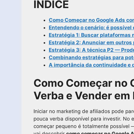
ÍNDICE
Como Começar no Google Ads com
Entendendo o cenário: é possíve
Estratégia 1: Buscar plataformas
Estratégia 2: Anunciar em outros 
Estratégia 3: A técnica P2 — Pro
Combinando estratégias para pote
A importância da continuidade e 
Como Começar no 
Verba e Vender em 
Iniciar no marketing de afiliados pode p
pouca verba disponível para investir. No
começar pequeno é totalmente possível —
vai descobrir
como começar no Google A